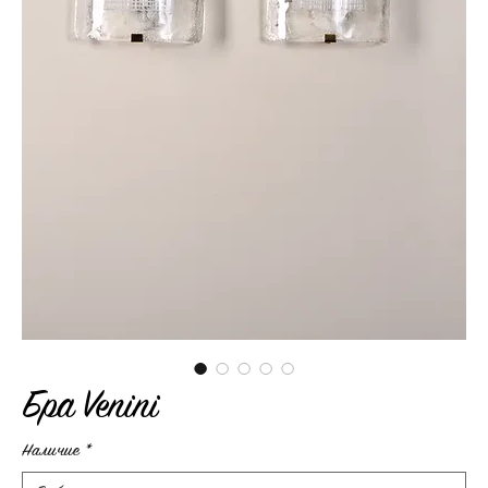
Бра Venini
Наличие
*