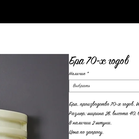
Бра 70-х годов
Наличие
*
Выбрать
Бра, производство 70-х годов, 
Размер: ширина 28, высота 40, в
В наличии 2 штуки.
Цена по запросу.