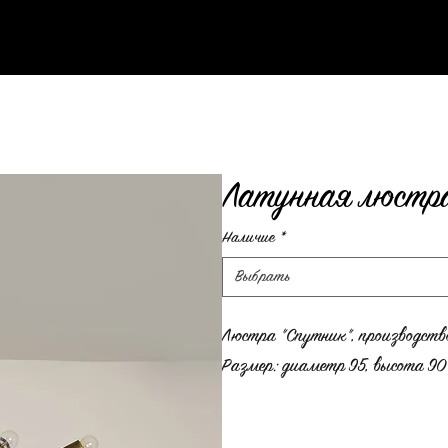
Латунная люстра
Наличие
*
Выбрать
Люстра "Спутник", производство
Размер: диаметр 95, высота 90