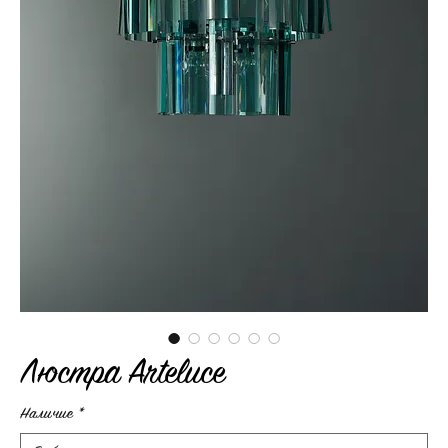
Люстра Arteluce
Наличие
*