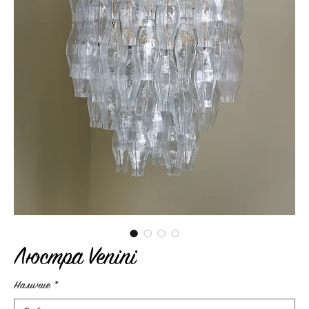
Люстра Venini
Наличие
*