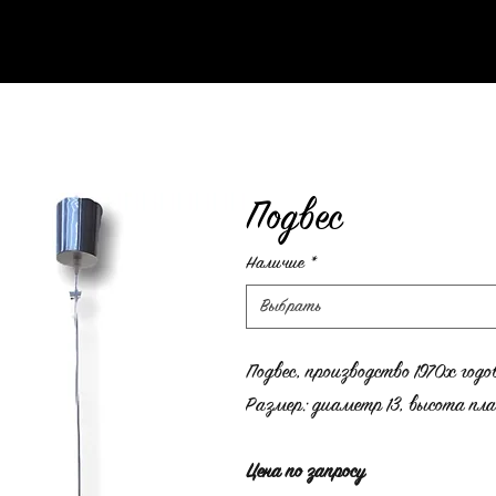
Подвес
Наличие
*
Выбрать
Подвес, производство 1970х годо
Размер: диаметр 13, высота пла
Цена по запросу