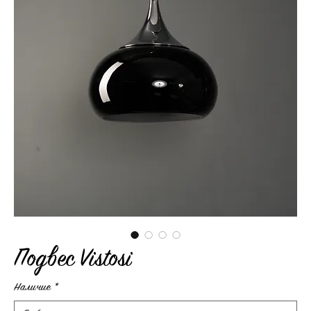
Подвес Vistosi
Наличие
*