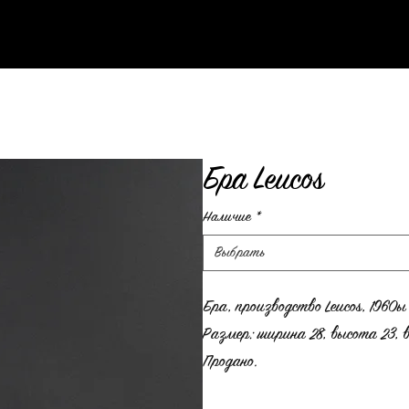
Бра Leucos
Наличие
*
Выбрать
Бра, производство Leucos, 1960ы
Размер: ширина 28, высота 23, в
Продано.