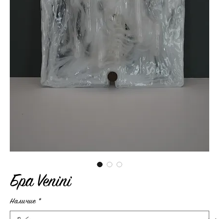
Бра Venini
Наличие
*