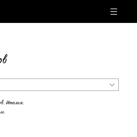
ов
ов, Италия.
см.