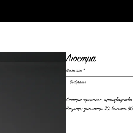
Люстра
Наличие
*
Выбрать
Люстра «фонарь», производство 
Размер: диаметр 30, высота 80